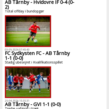
AB Tårnby - Hvidovre IF 0-4 (0-
2)
Total offday i bundopgør
03-05-2026 07:45:43
FC Sydkysten FC - AB Tårnby
1-1 (0-0)
Stadig ubesejret i Kvalifikationsspillet
25-04-2026 15:35:31
AB Tårnby - GVI 1-1 (0-0)
Tredje uafgjort i træk