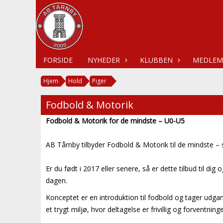
FORSIDE
NYHEDER
KLUBBEN
MEDLEM
Hjem
Hold
Piger
Fodbold & Motorik
Fodbold & Motorik
for de mindste – U0-U5
AB Tårnby tilbyder Fodbold & Motorik til de mindste 
Er du født i 2017 eller senere, så er dette tilbud til di
dagen.
Konceptet er en introduktion til fodbold og tager udgan
et trygt miljø, hvor deltagelse er frivillig og forventni