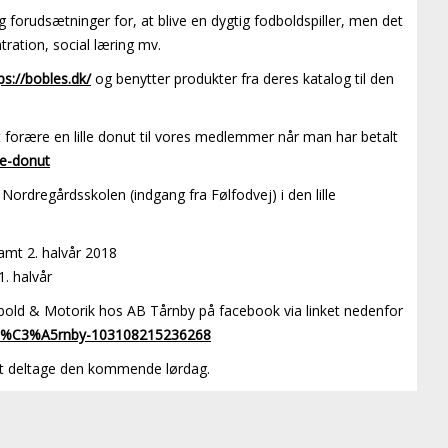
g forudsætninger for, at blive en dygtig fodboldspiller, men det
ration, social læring mv.
ps://bobles.dk/
og benytter produkter fra deres katalog til den
forære en lille donut til vores medlemmer når man har betalt
lle-donut
Nordregårdsskolen (indgang fra Følfodvej) i den lille
samt 2. halvår 2018
1. halvår
bold & Motorik hos AB Tårnby på facebook via linket nedenfor
-T%C3%A5rnby-103108215236268
at deltage den kommende lørdag.