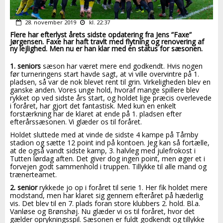
28. november 2019
kl. 22:37
Flere har efterlyst årets sidste opdatering fra Jens ”Faxe”
Jørgensen. Faxe har haft travlt med flytning og renovering af
ny lejlighed. Men nu er han klar med en status for sæsonen.
1. seniors
sæson har været mere end godkendt. Hvis nogen
før turneringens start havde sagt, at vi ville overvintre på 1.
pladsen, så var de nok blevet rent til grin. Virkeligheden blev en
ganske anden. Vores unge hold, hvoraf mange spillere blev
rykket op ved sidste års start, og holdet lige præcis overlevede
i foråret, har gjort det fantastisk. Med kun en enkelt
forstærkning har de klaret at ende på 1. pladsen efter
efterårssæsonen. Vi glæder os til foråret.
Holdet sluttede med at vinde de sidste 4 kampe på Tårnby
stadion og sætte 12 point ind på kontoen. Jeg kan så fortælle,
at de også vandt sidste kamp, 3. halvleg med julefrokost i
Tutten lørdag aften. Det giver dog ingen point, men øger et i
forvejen godt sammenhold i truppen. Tillykke til alle mand og
trænerteamet.
2. senior
rykkede jo op i foråret til serie 1. Her fik holdet mere
modstand, men har klaret sig gennem efteråret på hæderlig
vis. Det blev til en 7. plads foran store klubbers 2. hold. Bl.a.
Vanløse og Brønshøj. Nu glæder vi os til foråret, hvor det
gælder oprykningsspil. Sæsonen er fuldt godkendt og tillykke