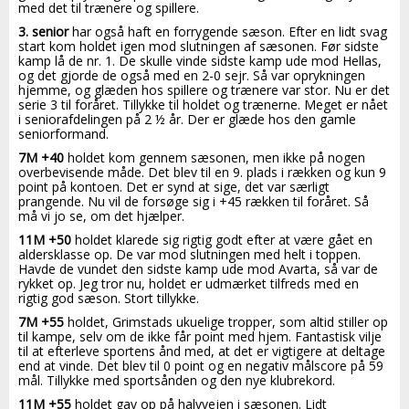
med det til trænere og spillere.
3. senior
har også haft en forrygende sæson. Efter en lidt svag
start kom holdet igen mod slutningen af sæsonen. Før sidste
kamp lå de nr. 1. De skulle vinde sidste kamp ude mod Hellas,
og det gjorde de også med en 2-0 sejr. Så var oprykningen
hjemme, og glæden hos spillere og trænere var stor. Nu er det
serie 3 til foråret. Tillykke til holdet og trænerne. Meget er nået
i seniorafdelingen på 2 ½ år. Der er glæde hos den gamle
seniorformand.
7M +40
holdet kom gennem sæsonen, men ikke på nogen
overbevisende måde. Det blev til en 9. plads i rækken og kun 9
point på kontoen. Det er synd at sige, det var særligt
prangende. Nu vil de forsøge sig i +45 rækken til foråret. Så
må vi jo se, om det hjælper.
11M +50
holdet klarede sig rigtig godt efter at være gået en
aldersklasse op. De var mod slutningen med helt i toppen.
Havde de vundet den sidste kamp ude mod Avarta, så var de
rykket op. Jeg tror nu, holdet er udmærket tilfreds med en
rigtig god sæson. Stort tillykke.
7M +55
holdet, Grimstads ukuelige tropper, som altid stiller op
til kampe, selv om de ikke får point med hjem. Fantastisk vilje
til at efterleve sportens ånd med, at det er vigtigere at deltage
end at vinde. Det blev til 0 point og en negativ målscore på 59
mål. Tillykke med sportsånden og den nye klubrekord.
11M +55
holdet gav op på halvvejen i sæsonen. Lidt