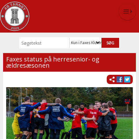
Kun i Faxes Klumme
Faxes status på herresenior- og
ældresæsonen