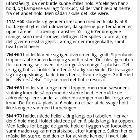
uforståeligt, da der burde kunne stilles hold. Afdelingen har 2
hold, og kampene var lagt forskudt, så der var hjælp at hente
fra det andet hold. Men sådan skulle det ikke være.
11M +60
klarede sig gennem sæsonen med en 6. plads af 8
hold. Egentligt er det udmærket, da spillerne jo efterhånden er
oppe i årene. Til træning mønstrer 55- og 60’er drengene
mange, som med stor iver deltager. Der spilles jo om øl, og
det giver en ekstra gejst. Lørdag er der morgenkaffe, samt
hvad dertil hører.
7M +60
holdet klarede sig igen overordentligt godt. Stjernlunds
tropper tabte kun én kamp og vandt resten. Det blev igen til en
flot turneringssejr oven i de forrige års mange 1. pladser. Det
er rigtig flot, at holdet år efter år stadig kan vinde. De frasagde
sig dog oprykning, da de trives bedst, hvor de ligger. Godt med
lidt selvforståelse. Tillykke med det flotte resultat.
7M +65
holdet var længe med i toppen, men mod sæsonens
slutning kom de så op mod de stærke hold. Her måtte de
aldrende spillere sande, at alderen kæmper man lidt forgæves
imod. De fik en 4. plads af 6 hold, da et par af de svage hold
ikke længere var med i turneringen.
5M +70 holdet
nåede heller aldrig langt op i tabellen. Her var
der 9 hold med. Holdet sluttede på en 6. plads langt fra toppen.
Men fælles for begge de gamle hold er hyggen ved fodbolden,
samt maden og kammeratskabet efter kampene. Sulten her er
måske lidt større, end den er for at vinde kampe. I hvert fald